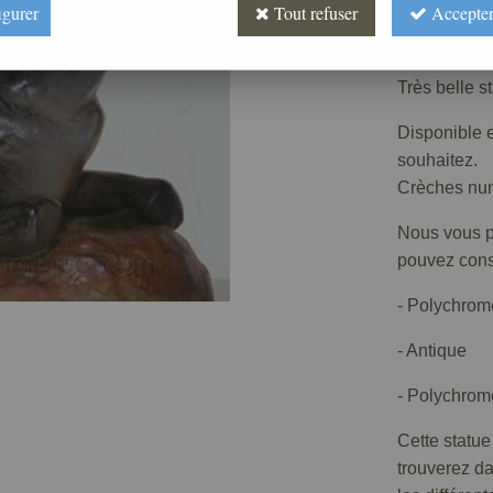
Prix : 
igurer
Tout refuser
Accepter
Réf. :
CR420
Très belle s
Disponible e
souhaitez.
Crèches numé
Nous vous pr
pouvez consu
- Polychrom
- Antique
- Polychrome
Cette statue
trouverez d