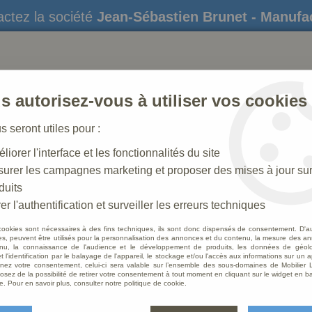
ctez la société
Jean-Sébastien Brunet - Manufa
s autorisez-vous à utiliser vos cookies
us seront utiles pour :
liorer l'interface et les fonctionnalités du site
STATUES
CRÈCHES DE NOËL
AMÉNAGEME
urer les campagnes marketing et proposer des mises à jour su
duits
che N° 42_60 CM
>
Ane Antique
er l'authentification et surveiller les erreurs techniques
cookies sont nécessaires à des fins techniques, ils sont donc dispensés de consentement. D'a
res, peuvent être utilisés pour la personnalisation des annonces et du contenu, la mesure des a
nu, la connaissance de l'audience et le développement de produits, les données de géoloc
Ane A
t l'identification par le balayage de l'appareil, le stockage et/ou l'accès aux informations sur un a
ez votre consentement, celui-ci sera valable sur l’ensemble des sous-domaines de Mobilier L
osez de la possibilité de retirer votre consentement à tout moment en cliquant sur le widget en ba
Soyez le 
e. Pour en savoir plus, consulter notre politique de cookie.