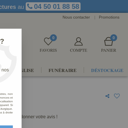
04 50 01 88 58
ctures
au
Nous contacter
|
Promotions
0
0
 ?
FAVORIS
COMPTE
PANIER
NTS D'ÉGLISE
FUNÉRAIRE
DÉSTOCKAGE
r nos
utres, non
nnonces et
alisation
ntique
ppareil. Si
iturgique.
s à droite
premier à donner votre avis !