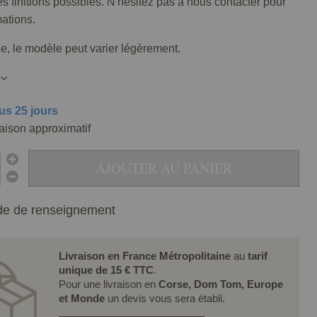
tes finitions possibles. N'hésitez pas à nous contacter pour
mations.
lle, le modèle peut varier légèrement.
us 25 jours
raison approximatif
AJOUTER AU PANIER
e de renseignement
Livraison en France Métropolitaine
au
tarif
unique de 15 € TTC
.
Pour une livraison en
Corse, Dom Tom, Europe
et Monde
un devis vous sera établi.