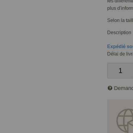
les différen
plus d'infor
Selon la tai
Description
Expédié so
Délai de liv
Demand